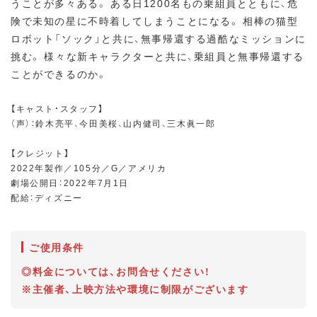
うことが多々ある。 ある日1200名もの乗組員とともに、危
険で未知の星に不時着してしまうことになる。 相棒の猫型
ロボット「ソック」と共に、無事帰還する過酷なミッションに
挑む。 様々な新キャラクターと共に、乗組員と無事帰還する
ことができるのか。
【キャスト・スタッフ】
（声）：鈴木亮平、今田美桜、山内健司、三木眞一郎
【クレジット】
2022年製作／105分／G／アメリカ
劇場公開日：2022年7月1日
配給：ディズニー
ご使用条件
◎料金については、お問合せください！
※主催者、上映方法や環境に制限がございます