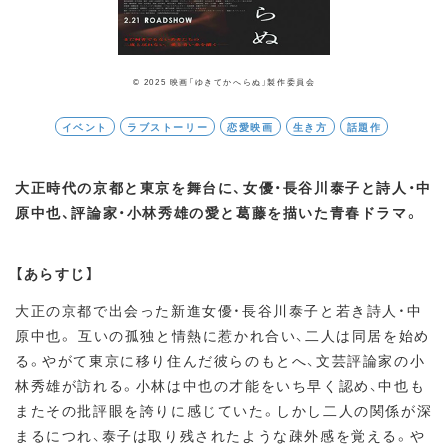
© 2025 映画「ゆきてかへらぬ」製作委員会
イベント
ラブストーリー
恋愛映画
生き方
話題作
大正時代の京都と東京を舞台に、女優・長谷川泰子と詩人・中
原中也、評論家・小林秀雄の愛と葛藤を描いた青春ドラマ。
【あらすじ】
大正の京都で出会った新進女優・長谷川泰子と若き詩人・中
原中也。 互いの孤独と情熱に惹かれ合い、二人は同居を始め
る。やがて東京に移り住んだ彼らのもとへ、文芸評論家の小
林秀雄が訪れる。小林は中也の才能をいち早く認め、中也も
またその批評眼を誇りに感じていた。しかし二人の関係が深
まるにつれ、泰子は取り残されたような疎外感を覚える。や