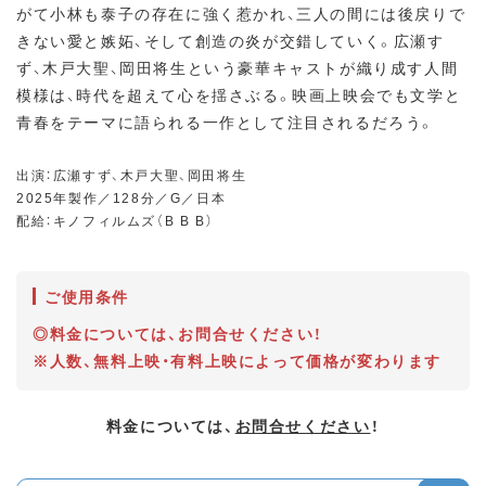
がて小林も泰子の存在に強く惹かれ、三人の間には後戻りで
きない愛と嫉妬、そして創造の炎が交錯していく。広瀬す
ず、木戸大聖、岡田将生という豪華キャストが織り成す人間
模様は、時代を超えて心を揺さぶる。映画上映会でも文学と
青春をテーマに語られる一作として注目されるだろう。
出演：広瀬すず、木戸大聖、岡田将生
2025年製作／128分／G／日本
配給：キノフィルムズ（B B B）
ご使用条件
◎料金については、お問合せください！
※人数、無料上映・有料上映によって価格が変わります
料金については、
お問合せください
！