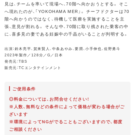
見は、チームを率いて現場へ、70階へ向かおうとする。 そこ
へ現れたのが、「YOKOHAMA MER」。 チーフドクターは70
階へ向かうのではなく、待機して医療を実施することを主
張、意見が割れる。 そんな中、70階に取り残された乗客の中
に、喜多見の妻である妊娠中の千晶がいることが判明する。
出演：鈴木亮平、賀来賢人、中条あやみ、要潤、小手伸也、佐野勇斗
2023年製作／128分／G／日本
発売元：TBS
販売元：TCエンタテインメント
ご使用条件
◎料金については、お問合せください！
※人数、無料などの条件によって価格が変わる場合がご
ざいます
※環境によってNGがでることもございますので、都度
ご相談ください