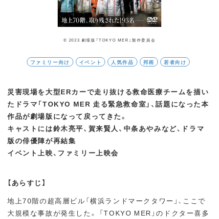
© 2023 劇場版『TOKYO MER』製作委員会
ファミリー向け
イベント
人気作品
邦画
若者向け
災害現場を大型ERカーで走り抜ける救命医療チームを描い
たドラマ「TOKYO MER 走る緊急救命室」、話題になった本
作品が劇場版になって戻ってきた。
キャストには鈴木亮平、賀来賢人、中条あやみなど、ドラマ
版の俳優陣が再結集
イベント上映、ファミリー上映会
【あらすじ】
地上70階の超高層ビル「横浜ランドマークタワー」、ここで
大規模な事故が発生した。 「TOKYO MER」のドクター喜多