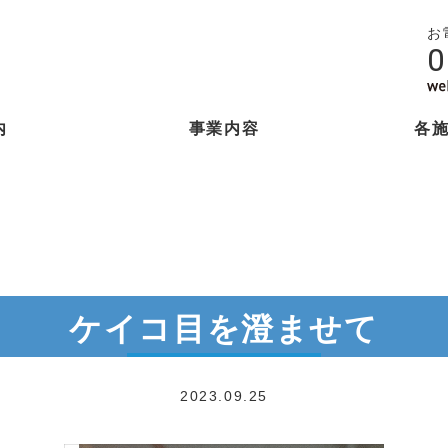
お
0
内
事業内容
各
ケイコ目を澄ませて
2023.09.25