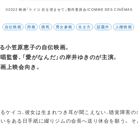
©2022 映画「ケイコ 目を澄ませて」製作委員会/COMME DES CINÉMAS
自伝映画
邦画
病気
男女参画
生き方
話題作
人権映画
る小笠原恵子の自伝映画。
唱監督、「愛がなんだ」の岸井ゆきのが主演。
映画上映会向き。
るケイコ、彼女は生まれつき耳が聞こえない、聴覚障害の
想いをある日手紙に綴りジムの会長へ送り休会を願う。 そ