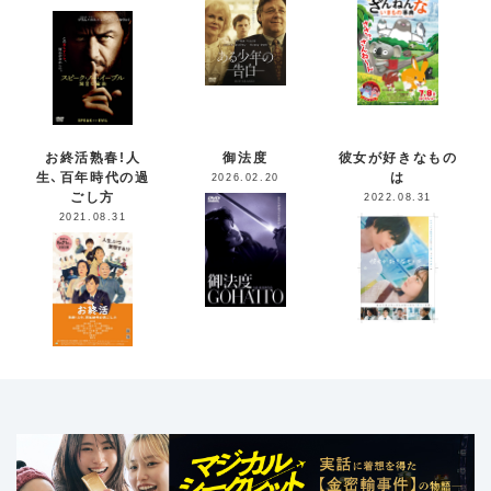
お終活熟春!人
御法度
彼女が好きなもの
生、百年時代の過
は
2026.02.20
ごし方
2022.08.31
2021.08.31