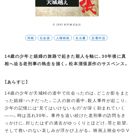
© 1983 松竹株式会社
邦画
社会派
人権映画
名女優
定番作品
14歳の少年と娼婦の旅路で起きた殺人を軸に、30年後に真
相へ迫る老刑事の執念を描く。松本清張原作のサスペンス。
【あらすじ】
14歳の少年が天城峠の道中で出会ったのは、どこか影をまと
った娼婦・ハナだった。二人の旅の最中、殺人事件が起こり、
少年の記憶には“見てはいけないもの”が深く刻まれていく
――。時は流れ30年。 事件を追い続けた老刑事の訪問をき
っかけに、封じたはずの過去がゆっくりとほどけ、罪と欲望、
そして救いのない哀しみが浮かび上がる。 映画上映会やD V