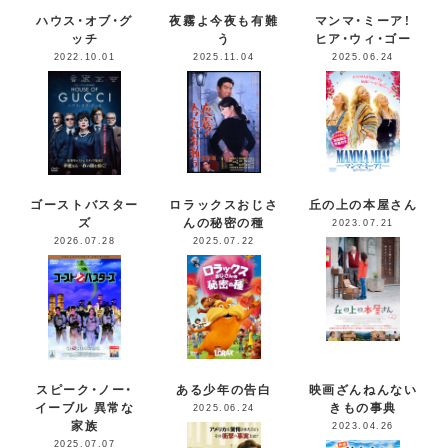
ハウス・オブ・グ
夜霧よ今夜も有難
マンマ・ミーア！
ッチ
う
ヒア・ウィ・ゴー
2022.10.01
2025.11.04
2025.06.24
ゴーストバスター
ロラックスおじさ
丘の上の本屋さん
ズ
んの秘密の種
2023.07.21
2026.07.28
2025.07.22
スピーク・ノー・
ある少年の告白
映画ざんねんない
イーブル 異常な
きもの事典
2025.06.24
家族
2023.04.26
2025.07.07