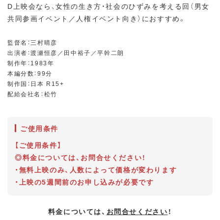
D上映会なら、女性の生き方・社会のひずみを考える回（男女
共同参画イベント／人権イベント向き）におすすめ。
監督名：三村晴彦
出演者：渡瀬恒彦／田中裕子／平幹二朗
制作年：1983年
本編分数：99分
制作国：日本 R15+
配給会社名：松竹
ご使用条件
【ご使用条件】
◎料金については、お問合せください！
・無料上映のみ、人数によって価格が変わります
・上映の5週間前のお申し込みが必要です
料金については、
お問合せください
！