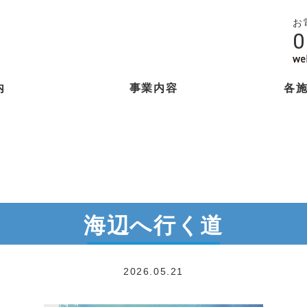
お
0
内
事業内容
各
海辺へ⾏く道
2026.05.21