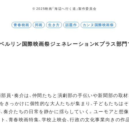
© 2025映画「海辺へ⾏く道」製作委員会
青春映画
邦画
生き方
話題作
カンヌ国際映画祭
回ベルリン国際映画祭ジェネレーションKプラス部門
術部員・奏介は、仲間たちと演劇部の手伝いや新聞部の取
援”をきっかけに個性的な大人たちが集まり、子どもたちは
、奏介たちの日常を静かに揺らしていく。ユーモアと想像力
ント、青春映画特集、学校上映会、行政の文化事業向きの作