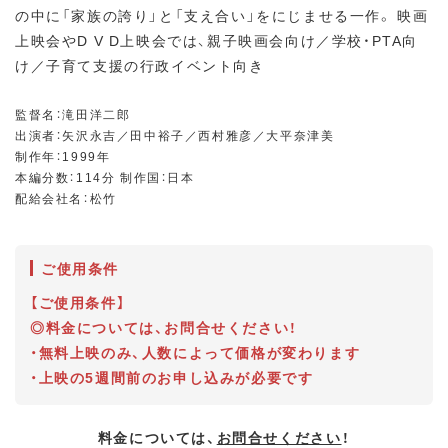
の中に「家族の誇り」と「支え合い」をにじませる一作。 映画
上映会やD V D上映会では、親子映画会向け／学校・PTA向
け／子育て支援の行政イベント向き
監督名：滝田洋二郎
出演者：矢沢永吉／田中裕子／西村雅彦／大平奈津美
制作年：1999年
本編分数：114分 制作国：日本
配給会社名：松竹
ご使用条件
【ご使用条件】
◎料金については、お問合せください！
・無料上映のみ、人数によって価格が変わります
・上映の5週間前のお申し込みが必要です
料金については、
お問合せください
！