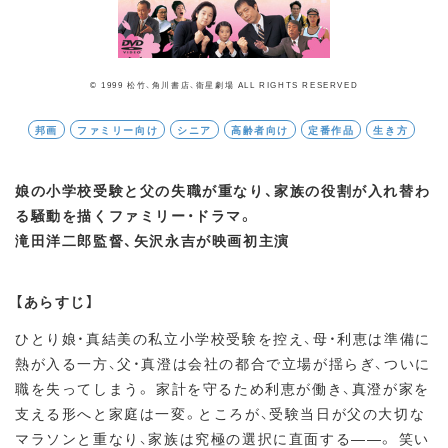
© 1999 松竹、角川書店、衛星劇場 ALL RIGHTS RESERVED
邦画
ファミリー向け
シニア
高齢者向け
定番作品
生き方
娘の小学校受験と父の失職が重なり、家族の役割が入れ替わ
る騒動を描くファミリー・ドラマ。
滝田洋二郎監督、矢沢永吉が映画初主演
【あらすじ】
ひとり娘・真結美の私立小学校受験を控え、母・利恵は準備に
熱が入る一方、父・真澄は会社の都合で立場が揺らぎ、ついに
職を失ってしまう。 家計を守るため利恵が働き、真澄が家を
支える形へと家庭は一変。ところが、受験当日が父の大切な
マラソンと重なり、家族は究極の選択に直面する——。 笑い