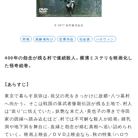
© 1977 松竹株式会社
邦画
高齢者向け
定番作品
社会派
ハロウィン
400年の怨念が残る村で連続殺人。横溝ミステリを映画化し
た怪奇絵巻。
【あらすじ】
東京で暮らす辰弥は、祖父の死をきっかけに故郷・八つ墓村
へ向かう。 そこは戦国の落武者惨殺伝説が残る土地で、村人
は“祟り”に怯えていた。妖艶な未亡人・美也子の導きで寺田
家の因縁へ踏み込むほど、村では不可解な殺人が続発。鍾乳
洞や地下洞を舞台に、血縁と怨念が絡む真相へ追い詰められ
ていく。 映画上映会／D V D上映会なら、秋の特集（ハロウ