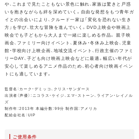
や、これまで見たこともない景色に触れ、家族は驚きと戸惑
いを抱きながらも絆を深めていく。自由な発想をもつ青年ガ
イとの出会いにより、クルード一家は「変化を恐れない生き
方」を学び、壮大な冒険を進んでいく。DVD上映会や映画上
映会でも子どもから大人まで一緒に楽しめる作品。 親子映
画会、ファミリー向けイベント、夏休み・冬休み上映会、児童
館・学校向け上映企画、地域交流イベント、行政主催のファミ
リーDAY、子ども向け映画上映会などに最適。幅広い年代が
安心して楽しめるアニメ作品のため、初心者向け映画イベン
トにも適しています。
監督名：カーク・デミッコ、クリス・サンダース
出演者（声優）：ニコラス・ケイジ、エマ・ストーン、ライアン・レイノル
ズ
制作年：2013年 本編分数：99分 制作国：アメリカ
配給会社名：UIP
ご使用条件