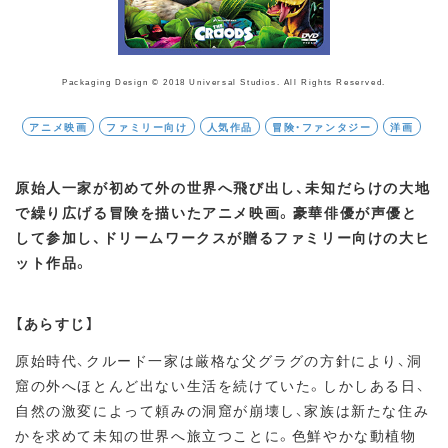
Packaging Design © 2018 Universal Studios. All Rights Reserved.
アニメ映画
ファミリー向け
人気作品
冒険・ファンタジー
洋画
原始人一家が初めて外の世界へ飛び出し、未知だらけの大地
で繰り広げる冒険を描いたアニメ映画。豪華俳優が声優と
して参加し、ドリームワークスが贈るファミリー向けの大ヒ
ット作品。
【あらすじ】
原始時代、クルード一家は厳格な父グラグの方針により、洞
窟の外へほとんど出ない生活を続けていた。しかしある日、
自然の激変によって頼みの洞窟が崩壊し、家族は新たな住み
かを求めて未知の世界へ旅立つことに。色鮮やかな動植物