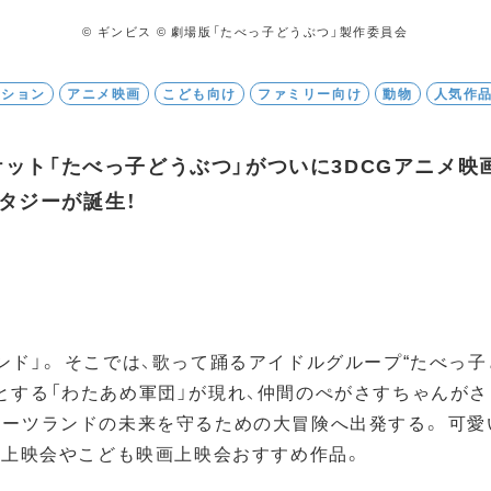
© ギンビス © 劇場版「たべっ子どうぶつ」製作委員会
ーション
アニメ映画
こども向け
ファミリー向け
動物
人気作
ケット「たべっ子どうぶつ」がついに3DCGアニメ映
タジーが誕生！
ド」。 そこでは、歌って踊るアイドルグループ“たべっ
とする「わたあめ軍団」が現れ、仲間のぺがさすちゃんがさ
イーツランドの未来を守るための大冒険へ出発する。 可愛
子上映会やこども映画上映会おすすめ作品。