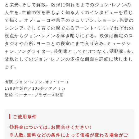
と栄光、そして解散。 凶弾に倒れるまでのジョン・レノンの
人生を、生前の彼を最もよく知る人々のインタビューを通じ
て描く。 オノ・ヨーコや息子のジュリアン、ショーン、先妻の
シンシア、そして育ての親であるアーント・ミミ、それぞれの
視点からジョン・レノンを浮き彫りにする。 映像は自宅のス
タジオや台所、ヨーコとの寝室にまで入り込み、ミュージシ
ャン、ソングライター、芸術家としてだけでなく、活動家、夫、
父親としてのジョン・レノンの多様な側面を詳細に映し出し
ます。
出演：ジョン・レノン、オノ・ヨーコ
1988年製作／106分／アメリカ
配給：ワーナー・ブラザース映画
ご使用条件
◎料金については、お問合せください！
※人数、無料などの条件によって価格が変わる場合がご