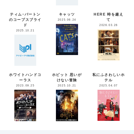
ティム・バートン
キャッツ
HERE 時を越え
のコープスブライ
て
2025.06.24
ド
2026.03.26
2025.10.21
ホワイトハンドコ
ホビット 思いが
私にふさわしいホ
ーラス
けない冒険
テル
2023.09.25
2025.10.21
2025.04.07