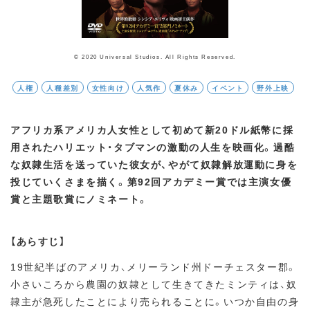
© 2020 Universal Studios. All Rights Reserved.
人権
人種差別
女性向け
人気作
夏休み
イベント
野外上映
アフリカ系アメリカ人女性として初めて新20ドル紙幣に採
用されたハリエット・タブマンの激動の人生を映画化。過酷
な奴隷生活を送っていた彼女が、やがて奴隷解放運動に身を
投じていくさまを描く。第92回アカデミー賞では主演女優
賞と主題歌賞にノミネート。
【あらすじ】
19世紀半ばのアメリカ、メリーランド州ドーチェスター郡。
小さいころから農園の奴隷として生きてきたミンティは、奴
隷主が急死したことにより売られることに。いつか自由の身