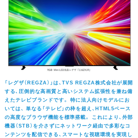
「レグザ（REGZA）」は、TVS REGZA株式会社が展開
する、圧倒的な高画質と高いシステム拡張性を兼ね備
えたテレビブランドです。 特に法人向けモデルにお
いては、 単なる「テレビ」の枠を超え、HTML5ベース
の高度なブラウザ機能を標準搭載。 これにより、外部
機器（STB）を介さずにネットワーク経由で多彩なコ
ンテンツを配信できる、スマートな視聴環境を実現し