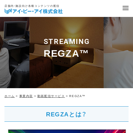
店舗内・施設向け各種コンテンツの配信
STREAMING
REGZA™
ホーム
>
事業内容
>
動画配信サービス
> REGZA™
REGZAとは？